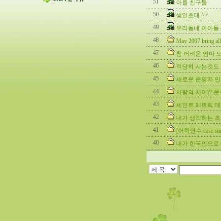
51
아들 친구들
50
생일초대 ^.^
49
우리동네 아이들 ^
48
May 2007 bring all 
47
참 어려운 엄마 
46
적당히 사는것도 
45
새로운 운영자 
44
사랑의 차이?? 문
43
세인트 페트릭 데이 
42
내가 생각하는 초기 
41
[어학연수 case 
40
내가 한국인으로 