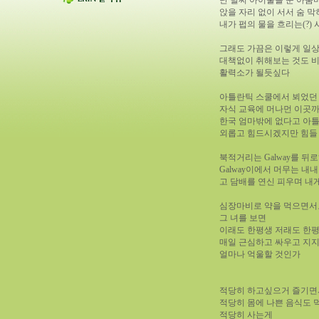
난 벌써 아이둘을 둔 아줌
앉을 자리 없이 서서 숨 
내가 펍의 물을 흐리는(?)
그래도 가끔은 이렇게 일
대책없이 취해보는 것도 비
활력소가 될듯싶다
아틀란틱 스쿨에서 뵈었던
자식 교육에 머나먼 이곳까
한국 엄마밖에 없다고 아
외롭고 힘드시겠지만 힘들
북적거리는 Galway를 뒤
Galway이에서 머무는 내내
고 담배를 연신 피우며 내
심장마비로 약을 먹으면서도
그 녀를 보면
이래도 한평생 저래도 한평
매일 근심하고 싸우고 지지
얼마나 억울할 것인가
적당히 하고싶으거 즐기면
적당히 몸에 나쁜 음식도 
적당히 사는게