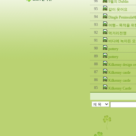
96
9월의 Dublin
95
같이 웃어요
94
Dingle Peninsula
93
여행-- 목적을 위
92
먹거리전쟁
91
바다에 녹아든 
90
pottery
89
pottery
88
Kilkenny design ce
87
Kilkenny castle
86
Kilkenny castle
85
Kilkenny Castle